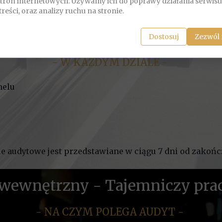
stron internetowych. Używamy ich do poprawy działania serwisu
treści, oraz analizy ruchu na stronie.
oferty
Dostosuj
Zezwól 
alizm
- W KAŻDYM DZIALE -
nelu
 audytowe jest przedstawiane w ciągu 7 dni od zakoń
wewnętrzny - Tajemniczy pr
- NA CZYM POLEGA AUDYT -