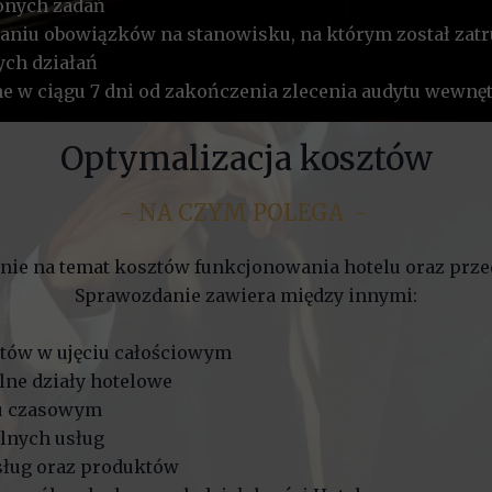
onych zadań
aniu obowiązków na stanowisku, na którym został zatr
ch działań
e w ciągu 7 dni od zakończenia zlecenia audytu wewnę
Optymalizacja kosztów
- NA CZYM POLEGA -
ie na temat kosztów funkcjonowania hotelu oraz przed
Sprawozdanie zawiera między innymi:
tów w ujęciu całościowym
lne działy hotelowe
iu czasowym
lnych usług
sług oraz produktów