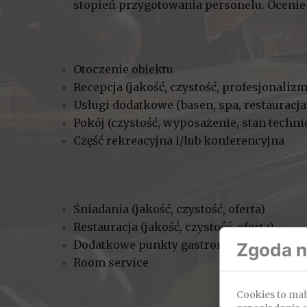
stopień przygotowania personelu. Ocenie 
Otoczenie obiektu
Recepcja (jakość, czystość, profesjonaliz
Usługi dodatkowe (basen, spa, restauracja,
Pokój (czystość, wyposażenie, stan techni
Część rekreacyjna i/lub konferencyjna
Śniadania (jakość, czystość, oferta)
Restauracja (jakość, czystość, oferta)
Dodatkowe punkty gastronomiczne (bar, k
Zgoda na
Room service
Cookies to ma