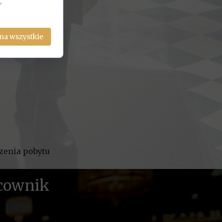
,
na wszystkie
czenia pobytu
acownik