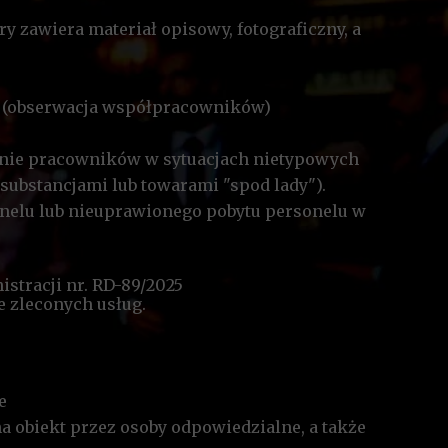
y zawiera materiał opisowy, fotograficzny, a
ie (obserwacja współpracowników)
anie pracowników w sytuacjach nietypowych
substancjami lub towarami "spod lady").
onelu lub nieuprawionego pobytu personelu w
istracji nr. RD-89/2025
 zleconych usług.
e
 obiekt przez osoby odpowiedzialne, a także