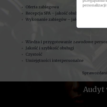
przeglądania 
personalizacji 
Oferta zabiegowa
Recepcja SPA – jakość obsługi, znajomość 
Wykonanie zabiegów – jakość, profesjon
Wiedza i przygotowanie zawodowe perso
Jakość i szybkość obsługi
Czystość
Umiejętności interpersonalne
Sprawozdanie
Audyt 