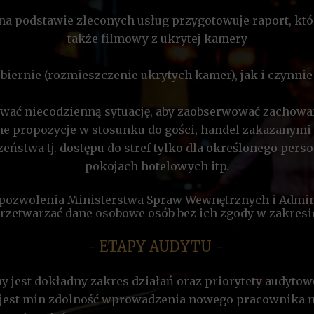
na podstawie zleconych usług przygotowuje raport, któr
także filmowy z ukrytej kamery
biernie (rozmieszczenie ukrytych kamer), jak i czynn
ać niecodzienną sytuację, aby zaobserwować zachow
e propozycje w stosunku do gości, handel zakazanymi 
ństwa tj. dostępu do stref tylko dla określonego pers
pokojach hotelowych itp.
pozwolenia Ministerstwa Spraw Wewnętrznych i Admin
rzetwarzać dane osobowe osób bez ich zgody w zakresie
- ETAPY AUDYTU -
y jest dokładny zakres działań oraz priorytety audytow
 jest min zdolność wprowadzenia nowego pracownika na