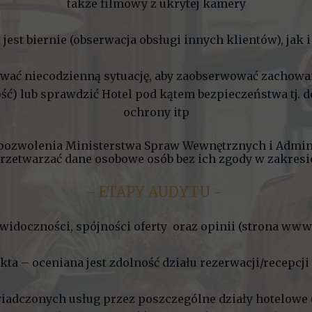
także filmowy z ukrytej kamery
st biernie (obserwacja obsługi innych klientów), jak 
ać niecodzienną sytuację, aby zaobserwować zachow
) lub sprawdzić Hotel pod kątem bezpieczeństwa tj. dos
ochrony itp
pozwolenia Ministerstwa Spraw Wewnętrznych i Admin
rzetwarzać dane osobowe osób bez ich zgody w zakresie
- ETAPY AUDYTU -
widoczności, spójności oferty oraz opinii (strona www 
ta – oceniana jest zdolność działu rezerwacji/recepcji 
iadczonych usług przez poszczególne działy hotelowe (re